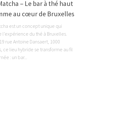
atcha – Le bar à thé haut
mme au cœur de Bruxelles
cha est un concept unique qui
e l’expérience du thé à Bruxelles.
 19 rue Antoine Dansaert, 1000
, ce lieu hybride se transforme au fil
née : un bar...