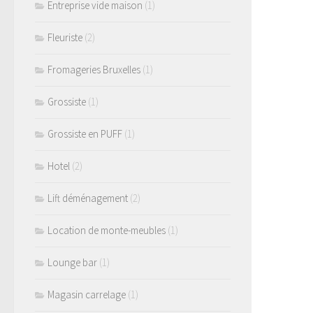
Entreprise vide maison
(1)
Fleuriste
(2)
Fromageries Bruxelles
(1)
Grossiste
(1)
Grossiste en PUFF
(1)
Hotel
(2)
Lift déménagement
(2)
Location de monte-meubles
(1)
Lounge bar
(1)
Magasin carrelage
(1)