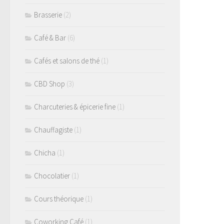
Brasserie
(2)
Café & Bar
(6)
Cafés et salons de thé
(1)
CBD Shop
(3)
Charcuteries & épicerie fine
(1)
Chauffagiste
(1)
Chicha
(1)
Chocolatier
(1)
Cours théorique
(1)
Coworking Café
(1)