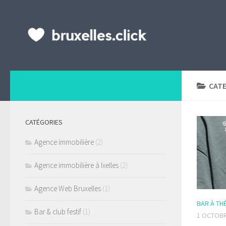
CAT
CATÉGORIES
Agence immobilière
(2)
Agence immobilière à Ixelles
(2)
Agence Web Bruxelles
(1)
BAR À TH
Bar & club festif
(1)
1 OCTOBR