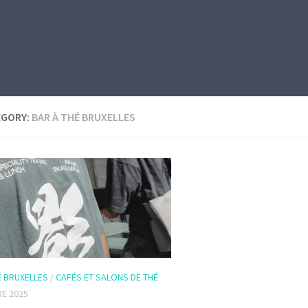
EGORY:
BAR À THÉ BRUXELLES
É BRUXELLES
/
CAFÉS ET SALONS DE THÉ
E 2025