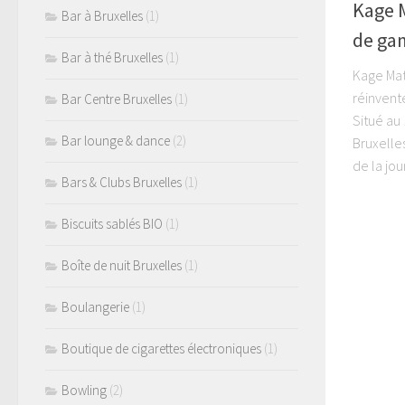
Kage M
Bar à Bruxelles
(1)
de ga
Bar à thé Bruxelles
(1)
Kage Mat
réinvent
Bar Centre Bruxelles
(1)
Situé au
Bar lounge & dance
(2)
Bruxelles
de la jour
Bars & Clubs Bruxelles
(1)
Biscuits sablés BIO
(1)
Boîte de nuit Bruxelles
(1)
Boulangerie
(1)
Boutique de cigarettes électroniques
(1)
Bowling
(2)