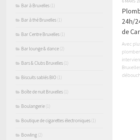
6 MARS 2
Bar à Bruxelles
(1)
Plomb
24h/2
Bar à thé Bruxelles
(1)
de Can
Bar Centre Bruxelles
(1)
Avec plu
Bar lounge & dance
(2)
plomberi
intervie
Bars & Clubs Bruxelles
(1)
Bruxelles
débouchag
Biscuits sablés BIO
(1)
Boîte de nuit Bruxelles
(1)
Boulangerie
(1)
Boutique de cigarettes électroniques
(1)
Bowling
(2)