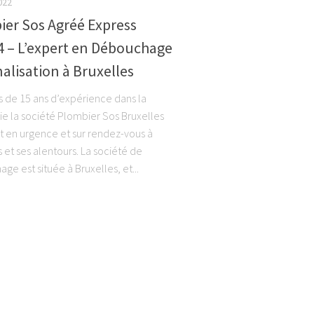
022
ier Sos Agréé Express
4 – L’expert en Débouchage
alisation à Bruxelles
s de 15 ans d’expérience dans la
e la société Plombier Sos Bruxelles
nt en urgence et sur rendez-vous à
 et ses alentours. La société de
e est située à Bruxelles, et...