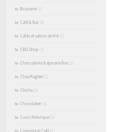
Brasserie
(2)
Café & Bar
(6)
Cafés et salons de thé
(1)
CBD Shop
(3)
Charcuteries & épicerie fine
(1)
Chauffagiste
(1)
Chicha
(1)
Chocolatier
(1)
Cours théorique
(1)
Coworking Café
(1)