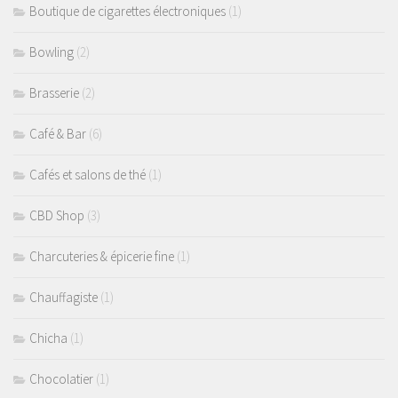
Boutique de cigarettes électroniques
(1)
Bowling
(2)
Brasserie
(2)
Café & Bar
(6)
Cafés et salons de thé
(1)
CBD Shop
(3)
Charcuteries & épicerie fine
(1)
Chauffagiste
(1)
Chicha
(1)
Chocolatier
(1)