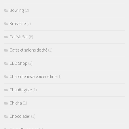
Bowling
(2)
Brasserie
(2)
Café & Bar
(6)
Cafés et salons de thé
(1)
CBD Shop
(3)
Charcuteries & épicerie fine
(1)
Chauffagiste
(1)
Chicha
(1)
Chocolatier
(1)