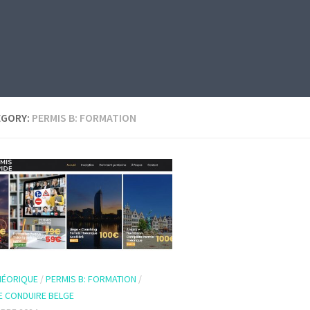
EGORY:
PERMIS B: FORMATION
HÉORIQUE
/
PERMIS B: FORMATION
/
E CONDUIRE BELGE