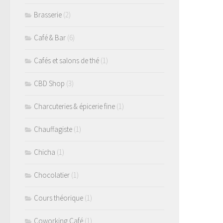
Brasserie
(2)
Café & Bar
(6)
Cafés et salons de thé
(1)
CBD Shop
(3)
Charcuteries & épicerie fine
(1)
Chauffagiste
(1)
Chicha
(1)
Chocolatier
(1)
Cours théorique
(1)
Coworking Café
(1)