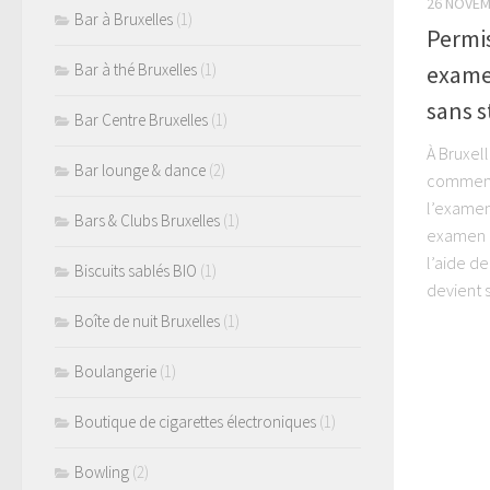
26 NOVEM
Bar à Bruxelles
(1)
Permis
exame
Bar à thé Bruxelles
(1)
sans s
Bar Centre Bruxelles
(1)
À Bruxel
Bar lounge & dance
(2)
commenc
l’examen
Bars & Clubs Bruxelles
(1)
examen p
l’aide d
Biscuits sablés BIO
(1)
devient s
Boîte de nuit Bruxelles
(1)
Boulangerie
(1)
Boutique de cigarettes électroniques
(1)
Bowling
(2)