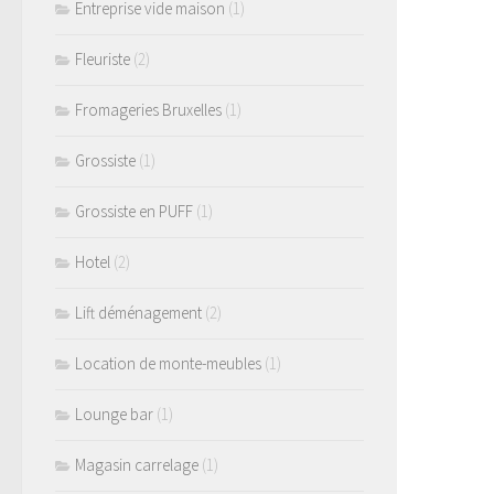
Entreprise vide maison
(1)
Fleuriste
(2)
Fromageries Bruxelles
(1)
Grossiste
(1)
Grossiste en PUFF
(1)
Hotel
(2)
Lift déménagement
(2)
Location de monte-meubles
(1)
Lounge bar
(1)
Magasin carrelage
(1)