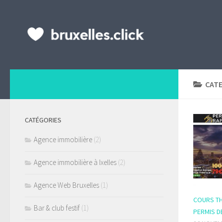
CAT
CATÉGORIES
Agence immobilière
(2)
Agence immobilière à Ixelles
(2)
Agence Web Bruxelles
(1)
COURS T
Bar & club festif
(1)
PERMIS D