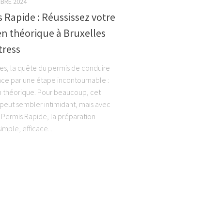
BRE 2024
 Rapide : Réussissez votre
n théorique à Bruxelles
tress
les, la quête du permis de conduire
e par une étape incontournable :
 théorique. Pour beaucoup, cet
eut sembler intimidant, mais avec
e Permis Rapide, la préparation
imple, efficace...