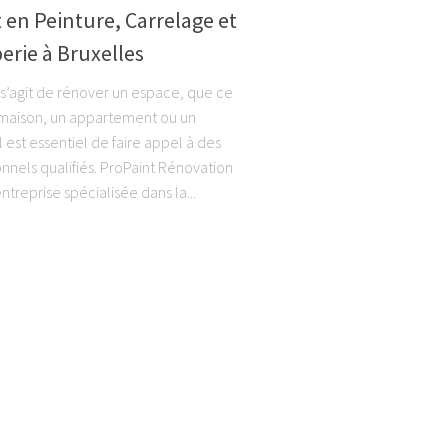
 en Peinture, Carrelage et
rie à Bruxelles
l s’agit de rénover un espace, que ce
 maison, un appartement ou un
l est essentiel de faire appel à des
onnels qualifiés. ProPaint Rénovation
ntreprise spécialisée dans la...