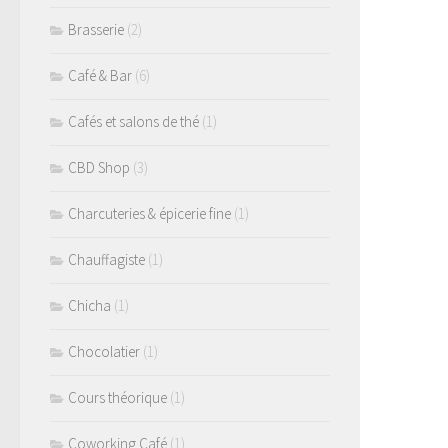
Brasserie
(2)
Café & Bar
(6)
Cafés et salons de thé
(1)
CBD Shop
(3)
Charcuteries & épicerie fine
(1)
Chauffagiste
(1)
Chicha
(1)
Chocolatier
(1)
Cours théorique
(1)
Coworking Café
(1)