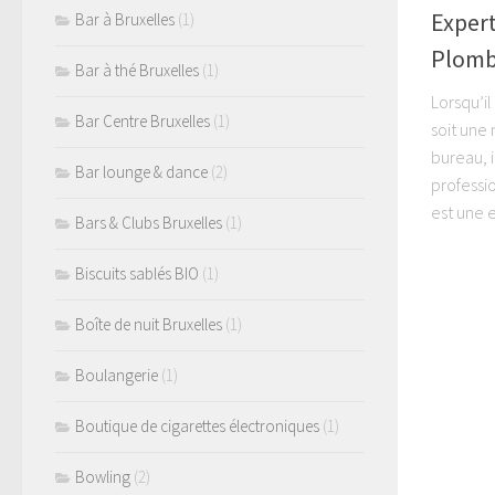
Expert
Bar à Bruxelles
(1)
Plombe
Bar à thé Bruxelles
(1)
Lorsqu’i
Bar Centre Bruxelles
(1)
soit une
bureau, i
Bar lounge & dance
(2)
professi
est une e
Bars & Clubs Bruxelles
(1)
Biscuits sablés BIO
(1)
Boîte de nuit Bruxelles
(1)
Boulangerie
(1)
Boutique de cigarettes électroniques
(1)
Bowling
(2)