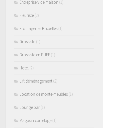
Entreprise vide maison
(1)
Fleuriste
(2)
Fromageries Bruxelles
(1)
Grossiste
(1)
Grossiste en PUFF
(1)
Hotel
(2)
Lift déménagement
(2)
Location de monte-meubles
(1)
Lounge bar
(1)
Magasin carrelage
(1)