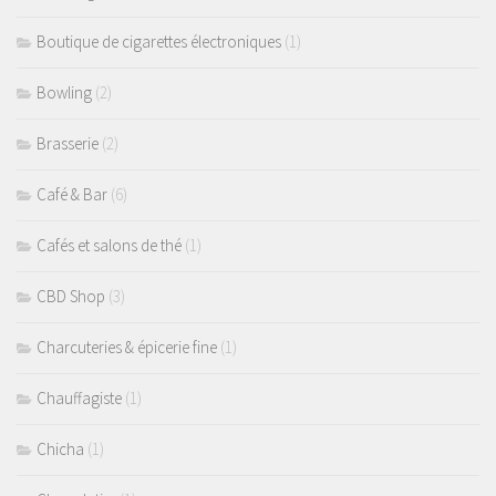
Boutique de cigarettes électroniques
(1)
Bowling
(2)
Brasserie
(2)
Café & Bar
(6)
Cafés et salons de thé
(1)
CBD Shop
(3)
Charcuteries & épicerie fine
(1)
Chauffagiste
(1)
Chicha
(1)