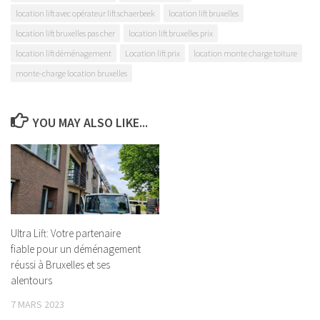
location lift avec opérateur lift schaerbeek
location lift bruxelles
location lift bruxelles pas cher
location lift bruxelles prix
location lift déménagement
Location lift prix
location monte charge toiture
monte-charge location bruxelles
YOU MAY ALSO LIKE...
Ultra Lift: Votre partenaire
fiable pour un déménagement
réussi à Bruxelles et ses
alentours
7 MARS 2023