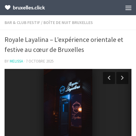
BAR & CLUB FESTIF
/
BOÎTE DE NUIT BRUXELLES
Royale Layalina – L’expérience orientale et
festive au cœur de Bruxelles
BY
MELISSA
·
7 OCTOBRE 2025