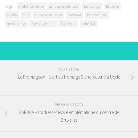
Tags:
ambiance festive
ambiance orientale
bar lounge
Bruxelles
chicha
club
club chic Bruxelles
cocktails
fête nocturne
musique live
Royale Layalina
Rue Royale
soirée DJ
NEXT STORY
Le Fromageon – L’art du fromage & charcuterie à Uccle
PREVIOUS STORY
BARBRA – L’adresse festive emblématique du centre de
Bruxelles