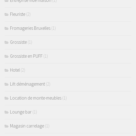
Entreprise vide maison
(1)
Fleuriste
(2)
Fromageries Bruxelles
(1)
Grossiste
(1)
Grossiste en PUFF
(1)
Hotel
(2)
Lift déménagement
(2)
Location de monte-meubles
(1)
Lounge bar
(1)
Magasin carrelage
(1)