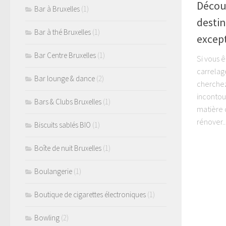
Découv
Bar à Bruxelles
(1)
destin
Bar à thé Bruxelles
(1)
except
Bar Centre Bruxelles
(1)
Si vous 
carrelag
Bar lounge & dance
(2)
cherchez 
incontou
Bars & Clubs Bruxelles
(1)
matière 
rénover..
Biscuits sablés BIO
(1)
Boîte de nuit Bruxelles
(1)
Boulangerie
(1)
Boutique de cigarettes électroniques
(1)
Bowling
(2)