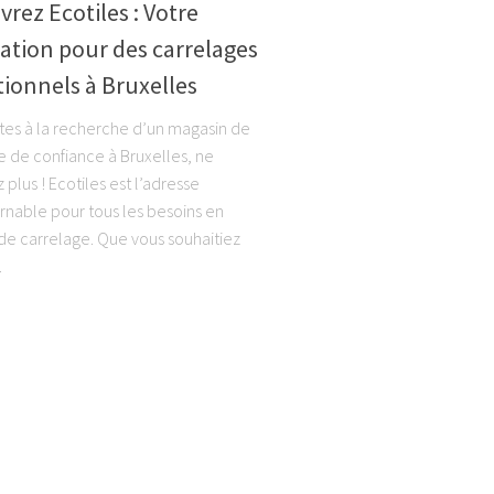
rez Ecotiles : Votre
ation pour des carrelages
ionnels à Bruxelles
êtes à la recherche d’un magasin de
e de confiance à Bruxelles, ne
plus ! Ecotiles est l’adresse
rnable pour tous les besoins en
de carrelage. Que vous souhaitiez
.