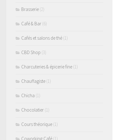
Brasserie
(2)
Café & Bar
(6)
Cafés et salons de thé
(1)
CBD Shop
(3)
Charcuteries & épicerie fine
(1)
Chauffagiste
(1)
Chicha
(1)
Chocolatier
(1)
Cours théorique
(1)
Coworking Café
(1)