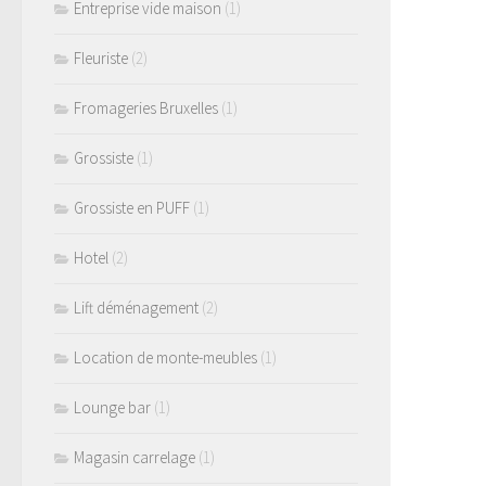
Entreprise vide maison
(1)
Fleuriste
(2)
Fromageries Bruxelles
(1)
Grossiste
(1)
Grossiste en PUFF
(1)
Hotel
(2)
Lift déménagement
(2)
Location de monte-meubles
(1)
Lounge bar
(1)
Magasin carrelage
(1)