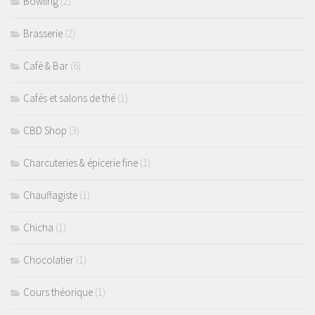
Bowling
(2)
Brasserie
(2)
Café & Bar
(6)
Cafés et salons de thé
(1)
CBD Shop
(3)
Charcuteries & épicerie fine
(1)
Chauffagiste
(1)
Chicha
(1)
Chocolatier
(1)
Cours théorique
(1)